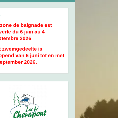
o
 zone de baignade est
erte du 6 juin au 4
ptembre 2026
t zwemgedeelte is
pend van 6 juni tot en met
september 2026.