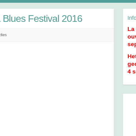
Blues Festival 2016
Inf
La
ties
ouv
se
He
geo
4 