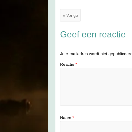
« Vorige
Geef een reactie
Je e-mailadres wordt niet gepubliceerd
Reactie
*
Naam
*