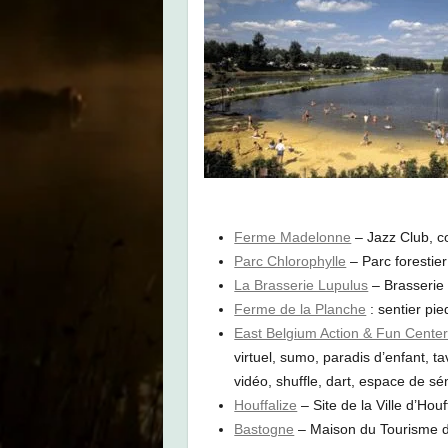
Ferme Madelonne
– Jazz Club, co
Parc Chlorophylle
– Parc forestie
La Brasserie Lupulus
– Brasserie
Ferme de la Planche
: sentier pi
East Belgium Action & Fun Cente
virtuel, sumo, paradis d’enfant, ta
vidéo, shuffle, dart, espace de sé
Houffalize
– Site de la Ville d’Houf
Bastogne
– Maison du Tourisme 