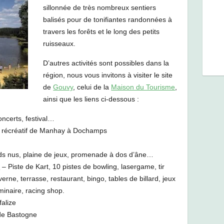
sillonnée de très nombreux sentiers
balisés pour de tonifiantes randonnées à
travers les forêts et le long des petits
ruisseaux.
D’autres activités sont possibles dans la
région, nous vous invitons à visiter le site
de
Gouvy
, celui de la
Maison du Tourisme
,
ainsi que les liens ci-dessous :
ncerts, festival…
r récréatif de Manhay à Dochamps
eds nus, plaine de jeux, promenade à dos d’âne…
r
– Piste de Kart, 10 pistes de bowling, lasergame, tir
verne, terrasse, restaurant, bingo, tables de billard, jeux
minaire, racing shop.
falize
de Bastogne