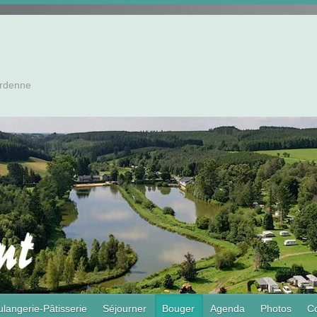
Ardenne
langerie-Pâtisserie
Séjourner
Bouger
Agenda
Photos
Co