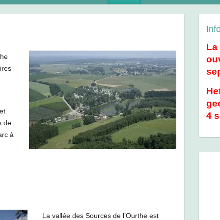
Inf
La
che
ouv
ires
se
He
geo
et
4 
s de
arc à
La vallée des Sources de l’Ourthe est