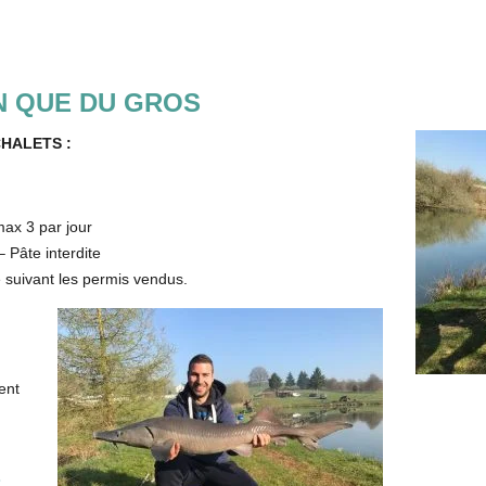
EN QUE DU GROS
HALETS :
max 3 par jour
 Pâte interdite
uivant les permis vendus.
ent
: