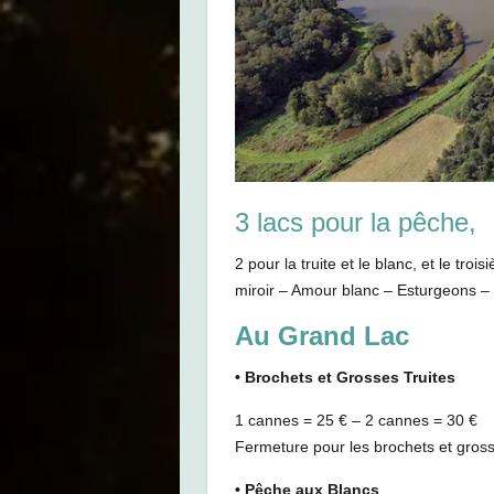
3 lacs pour la pêche,
2 pour la truite et le blanc, et le tr
miroir – Amour blanc – Esturgeons
Au Grand Lac
• Brochets et Grosses Truites
1 cannes = 25 € – 2 cannes = 30 €
Fermeture pour les brochets et grosse
• Pêche aux Blancs