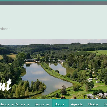
Ardenne
langerie-Pâtisserie
Séjourner
Bouger
Agenda
Photos
Co