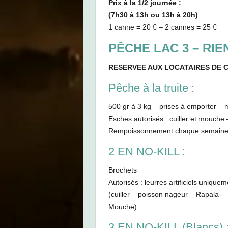
Prix à la 1/2 journée :
(7h30 à 13h ou 13h à 20h)
1 canne = 20 € – 2 cannes = 25 €
PÊCHE LAC 3 – RI
RESERVEE AUX LOCATAIRES DE C
Pêche à la truite :
500 gr à 3 kg – prises à emporter – 
Esches autorisés : cuiller et mouche –
Rempoissonnement chaque semaine s
2 EN NO-KILL :
Brochets
Autorisés : leurres artificiels uniquem
(cuiller – poisson nageur – Rapala-
Mouche)
3 EN NO-KILL (Blancs) 