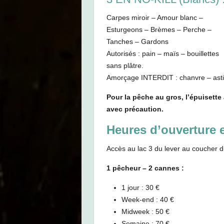
Carpes miroir – Amour blanc –
Esturgeons – Brèmes – Perche –
Tanches – Gardons
Autorisés : pain – maïs – bouillettes
sans plâtre.
Amorçage INTERDIT : chanvre – asti
Pour la pêche au gros, l’épuisette
avec précaution.
Heures d’ouverture et
Accès au lac 3 du lever au coucher du
1 pêcheur – 2 cannes :
1 jour : 30 €
Week-end : 40 €
Midweek : 50 €
Semaine : 70 €