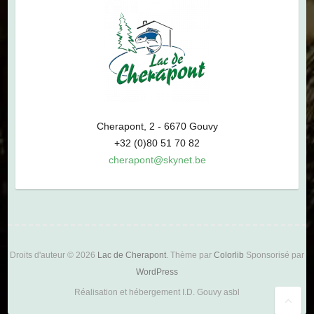
Cherapont, 2 - 6670 Gouvy
+32 (0)80 51 70 82
cherapont@skynet.be
Droits d'auteur © 2026
Lac de Cherapont
. Thème par
Colorlib
Sponsorisé par
WordPress
Réalisation et hébergement I.D. Gouvy asbl