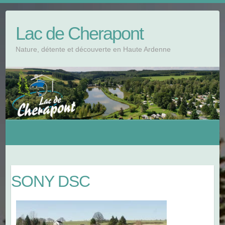
Skip
to
Lac de Cherapont
content
Nature, détente et découverte en Haute Ardenne
SONY DSC